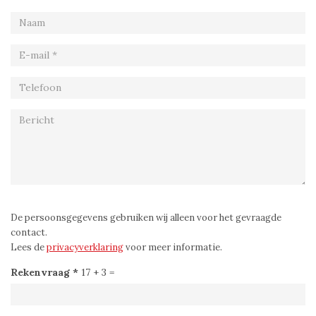
N
a
a
E
m
-
m
T
a
e
i
l
l
e
*
f
o
B
o
e
n
De persoonsgegevens gebruiken wij alleen voor het gevraagde
r
contact.
i
Lees de
privacyverklaring
voor meer informatie.
c
Rekenvraag
*
17 + 3 =
h
t